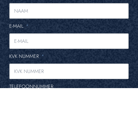
E-MAIL
KVK NUMMER
TELEFOONNUMMER
VERZENDEN
This site is protected by reCAPTCHA and the Google
Privacy