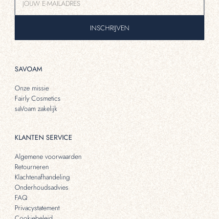
INSCHRIJVEN
SAVOAM
Onze missie
Fairly Cosmetics
saVoam zakelijk
KLANTEN SERVICE
Algemene voorwaarden
Retourneren
Klachtenafhandeling
Onderhoudsadvies
FAQ
Privacystatement
Cookiebeleid