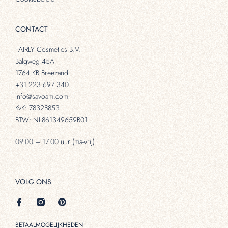
CONTACT
FAIRLY Cosmetics B.V.
Balgweg 45A
1764 KB Breezand
+31 223 697 340
info@savoam.com
KvK: 78328853
BTW: NL861349659B01
09.00 – 17.00 uur (ma-vrij)
VOLG ONS
BETAALMOGELIJKHEDEN