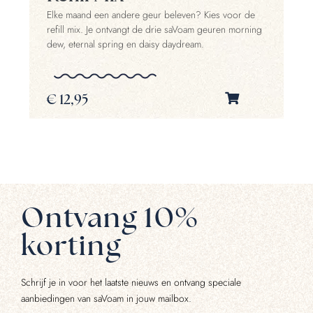
Elke maand een andere geur beleven? Kies voor de
Ee
refill mix. Je ontvangt de drie saVoam geuren morning
te
dew, eternal spring en daisy daydream.
om
€
12,95
€
Ontvang 10%
korting
Schrijf je in voor het laatste nieuws en ontvang speciale
aanbiedingen van saVoam in jouw mailbox.