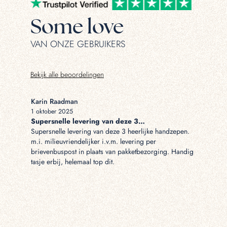
Some love
VAN ONZE GEBRUIKERS
Bekijk alle beoordelingen
Karin Raadman
Naomi va
1 oktober 2025
30 septem
Supersnelle levering van deze 3…
Snel en 
Supersnelle levering van deze 3 heerlijke handzepen.
Snel en g
m.i. milieuvriendelijker i.v.m. levering per
brievenbuspost in plaats van pakketbezorging. Handig
tasje erbij, helemaal top dit.