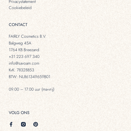
Privacystatement
Cookiebeleid
CONTACT
FAIRLY Cosmetics B.V.
Balgweg 45A
1764 KB Breezand
+31 223 697 340
info@savoam.com
KvK: 78328853
BTW: NL861349659B01
09.00 – 17.00 uur (ma-vrij)
VOLG ONS