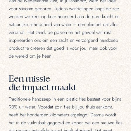
Aan de Nederlandse kust, in Julianadorp, werd het idee
voor saVoam geboren. Tijdens wandelingen langs de zee
werden we keer op keer herinnerd aan de pure kracht en
natuurlijke schoonheid van water – een element dat alles
verbindt. Het zand, de golven en het gevoel van rust
inspireerden ons om een zacht en verzorgend handzeep
product te creëren dat goed is voor jou, maar ook voor
de wereld om je heen.
Een missie
die impact maakt
Traditionele handzeep in een plastic fles bestaat voor bijna
90% uit water. Voordat zo’n fles bij jou thuis aankomt,
heeft het honderden kilometers afgelegd. Daarna wordt
het in de vuilnisbak gegooid en kopen we een nieuwe fles
dat precies hetzelfde traject heeft afgelegd. Dat moet