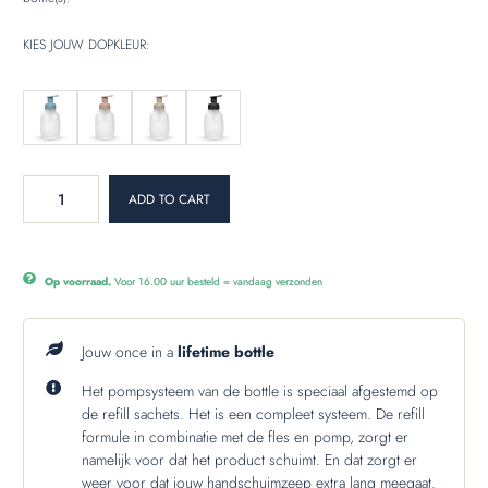
KIES JOUW DOPKLEUR:
ADD TO CART
Op voorraad.
Voor 16.00 uur besteld = vandaag verzonden
Jouw once in a
lifetime bottle
Het pompsysteem van de bottle is speciaal afgestemd op
de refill sachets. Het is een compleet systeem. De refill
formule in combinatie met de fles en pomp, zorgt er
namelijk voor dat het product schuimt. En dat zorgt er
weer voor dat jouw handschuimzeep extra lang meegaat.