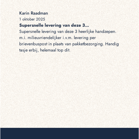
Karin Raadman
Naomi va
1 oktober 2025
30 septem
Supersnelle levering van deze 3…
Snel en 
Supersnelle levering van deze 3 heerlijke handzepen.
Snel en g
m.i. milieuvriendelijker i.v.m. levering per
brievenbuspost in plaats van pakketbezorging. Handig
tasje erbij, helemaal top dit.