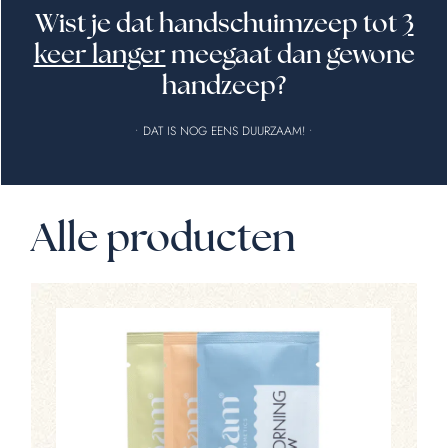
Wist je dat handschuimzeep tot
3
keer langer
meegaat dan gewone
handzeep?
• DAT IS NOG EENS DUURZAAM! •
Alle producten