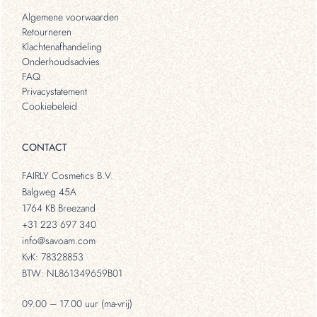
Algemene voorwaarden
Retourneren
Klachtenafhandeling
Onderhoudsadvies
FAQ
Privacystatement
Cookiebeleid
CONTACT
FAIRLY Cosmetics B.V.
Balgweg 45A
1764 KB Breezand
+31 223 697 340
info@savoam.com
KvK: 78328853
BTW: NL861349659B01
09.00 – 17.00 uur (ma-vrij)