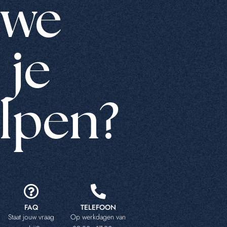
we
je
lpen?
FAQ
TELEFOON
Staat jouw vraag
Op werkdagen van