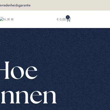
evredenheidsgarantie
0
€
0,00
BE
Hoe
unnen