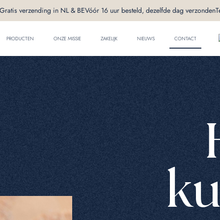
Gratis verzending in NL & BE
Vóór 16 uur besteld, dezelfde dag verzonden
T
PRODUCTEN
ONZE MISSIE
ZAKELIJK
NIEUWS
CONTACT
k