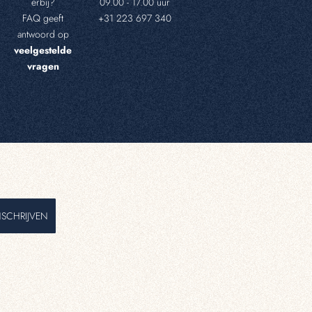
erbij?
09.00 - 17.00 uur
FAQ geeft
+31 223 697 340
antwoord op
veelgestelde
vragen
NSCHRIJVEN