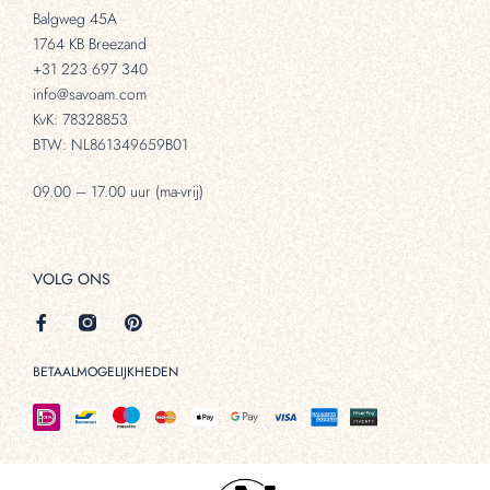
Balgweg 45A
1764 KB Breezand
+31 223 697 340
info@savoam.com
KvK: 78328853
BTW: NL861349659B01
09.00 – 17.00 uur (ma-vrij)
VOLG ONS
BETAALMOGELIJKHEDEN