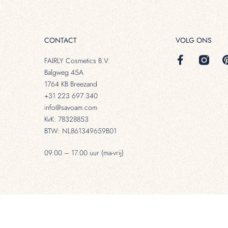
CONTACT
VOLG ONS
FAIRLY Cosmetics B.V.
Balgweg 45A
1764 KB Breezand
+31 223 697 340
info@savoam.com
KvK: 78328853
BTW: NL861349659B01
09.00 – 17.00 uur (ma-vrij)