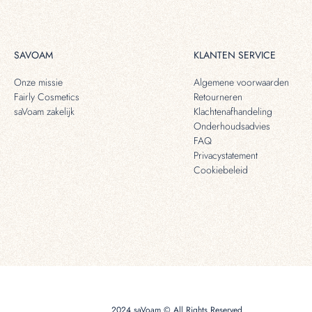
SAVOAM
KLANTEN SERVICE
Onze missie
Algemene voorwaarden
Fairly Cosmetics
Retourneren
saVoam zakelijk
Klachtenafhandeling
Onderhoudsadvies
FAQ
Privacystatement
Cookiebeleid
2024 saVoam © All Rights Reserved