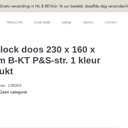
Gratis verzending in NL & BE
Vóór 16 uur besteld, dezelfde dag verzonden
T
PRODUCTEN
ONZE MISSIE
ZAKELIJK
NIEUWS
CONTACT
lock doos 230 x 160 x
 B-KT P&S-str. 1 kleur
ukt
mer:
138003
Geen categorie