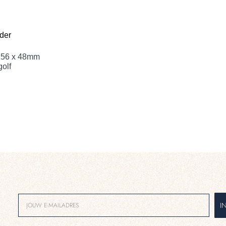
 156 x 48mm
olf
I