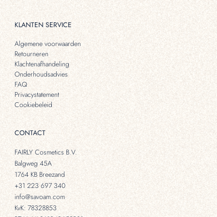
KLANTEN SERVICE
Algemene voorwaarden
Retourneren
Klachtenafhandeling
Onderhoudsadvies
FAQ
Privacystatement
Cookiebeleid
CONTACT
FAIRLY Cosmetics B.V.
Balgweg 45A
1764 KB Breezand
+31 223 697 340
info@savoam.com
KvK: 78328853