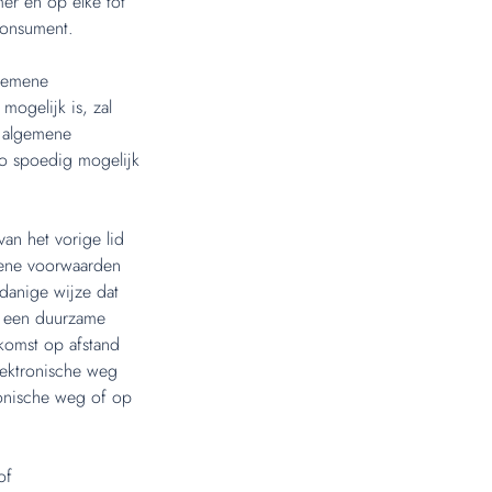
er en op elke tot
consument.
lgemene
mogelijk is, zal
e algemene
zo spoedig mogelijk
an het vorige lid
mene voorwaarden
danige wijze dat
 een duurzame
nkomst op afstand
ektronische weg
onische weg of op
of