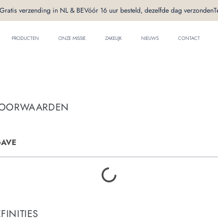
Gratis verzending in NL & BE
Vóór 16 uur besteld, dezelfde dag verzonden
T
PRODUCTEN
ONZE MISSIE
ZAKELIJK
NIEUWS
CONTACT
VOORWAARDEN
GAVE
EFINITIES