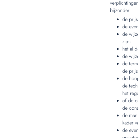
verplichtinge
bijzonder:
de prijs
de even
de wijz
zijn;
het al 
de wijz
de term
de prij
de hoog
de tech
het reg
of de o
de cons
de mani
kader v
de even
geslote