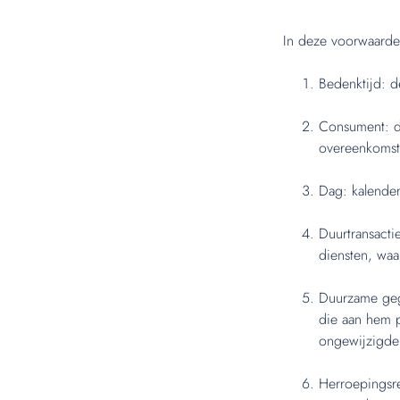
In deze voorwaarde
Bedenktijd: d
Consument: de
overeenkomst
Dag: kalende
Duurtransacti
diensten, waa
Duurzame gege
die aan hem p
ongewijzigde 
Herroepingsr