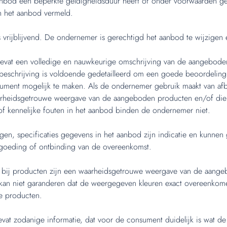
nbod een beperkte geldigheidsduur heeft of onder voorwaarden ges
in het aanbod vermeld.
 vrijblijvend. De ondernemer is gerechtigd het aanbod te wijzigen 
evat een volledige en nauwkeurige omschrijving van de aangebode
beschrijving is voldoende gedetailleerd om een goede beoordeling
ument mogelijk te maken. Als de ondernemer gebruik maakt van afb
rheidsgetrouwe weergave van de aangeboden producten en/of dien
of kennelijke fouten in het aanbod binden de ondernemer niet.
ngen, specificaties gegevens in het aanbod zijn indicatie en kunnen 
rgoeding of ontbinding van de overeenkomst.
 bij producten zijn een waarheidsgetrouwe weergave van de aang
an niet garanderen dat de weergegeven kleuren exact overeenkom
e producten.
vat zodanige informatie, dat voor de consument duidelijk is wat de