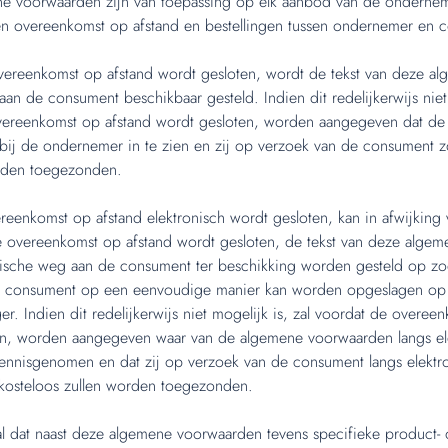
e voorwaarden zijn van toepassing op elk aanbod van de ondernem
n overeenkomst op afstand en bestellingen tussen ondernemer en 
vereenkomst op afstand wordt gesloten, wordt de tekst van deze a
an de consument beschikbaar gesteld. Indien dit redelijkerwijs niet 
vereenkomst op afstand wordt gesloten, worden aangegeven dat d
ij de ondernemer in te zien en zij op verzoek van de consument 
rden toegezonden.
reenkomst op afstand elektronisch wordt gesloten, kan in afwijking v
e overeenkomst op afstand wordt gesloten, de tekst van deze alge
nische weg aan de consument ter beschikking worden gesteld op zo
 consument op een eenvoudige manier kan worden opgeslagen op
r. Indien dit redelijkerwijs niet mogelijk is, zal voordat de overee
en, worden aangegeven waar van de algemene voorwaarden langs el
ennisgenomen en dat zij op verzoek van de consument langs elektr
 kosteloos zullen worden toegezonden.
l dat naast deze algemene voorwaarden tevens specifieke product- 