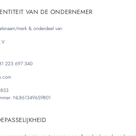
IDENTITEIT VAN DE ONDERNEMER
elsnaam/merk & onderdeel van:
.V.
31 223 697 340
am.com
8853
nummer: NL861349659B01
TOEPASSELIJKHEID