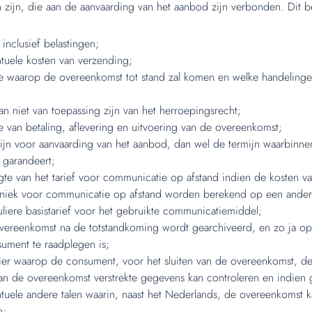
n zijn, die aan de aanvaarding van het aanbod zijn verbonden. Dit be
 inclusief belastingen;
tuele kosten van verzending;
e waarop de overeenkomst tot stand zal komen en welke handeling
dan niet van toepassing zijn van het herroepingsrecht;
e van betaling, aflevering en uitvoering van de overeenkomst;
ijn voor aanvaarding van het aanbod, dan wel de termijn waarbinn
s garandeert;
te van het tarief voor communicatie op afstand indien de kosten va
niek voor communicatie op afstand worden berekend op een ander
uliere basistarief voor het gebruikte communicatiemiddel;
vereenkomst na de totstandkoming wordt gearchiveerd, en zo ja o
ument te raadplegen is;
er waarop de consument, voor het sluiten van de overeenkomst, d
an de overeenkomst verstrekte gegevens kan controleren en indien g
tuele andere talen waarin, naast het Nederlands, de overeenkomst 
n;