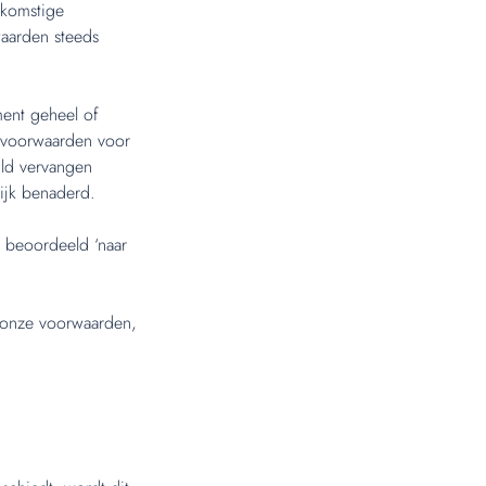
nkomstige
waarden steeds
ent geheel of
e voorwaarden voor
jld vervangen
ijk benaderd.
n beoordeeld ‘naar
 onze voorwaarden,