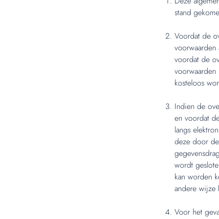
Deze algemen
stand gekome
Voordat de o
voorwaarden a
voordat de o
voorwaarden b
kosteloos wo
Indien de ove
en voordat d
langs elektro
deze door de
gegevensdrage
wordt geslot
kan worden k
andere wijze
Voor het geva