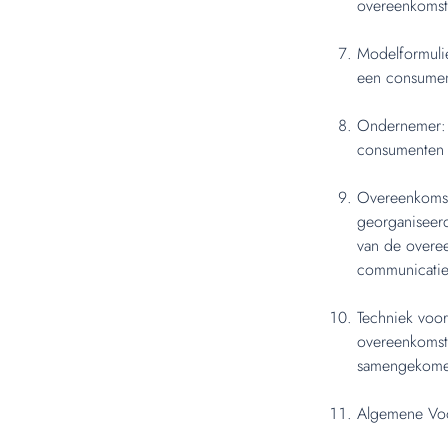
overeenkomst
Modelformulie
een consument
Ondernemer: d
consumenten 
Overeenkomst
georganiseerd
van de overee
communicatie
Techniek voor
overeenkomst,
samengekome
Algemene Voo