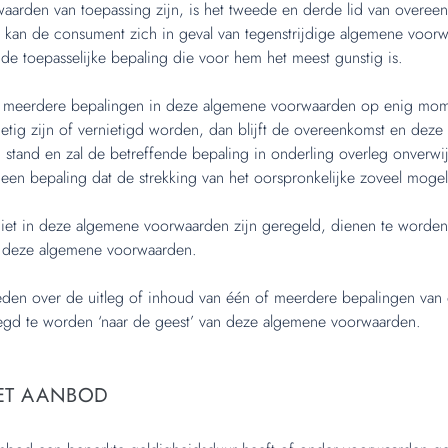
aarden van toepassing zijn, is het tweede en derde lid van overee
 kan de consument zich in geval van tegenstrijdige algemene voor
e toepasselijke bepaling die voor hem het meest gunstig is.
f meerdere bepalingen in deze algemene voorwaarden op enig mom
nietig zijn of vernietigd worden, dan blijft de overeenkomst en dez
n stand en zal de betreffende bepaling in onderling overleg onverwi
en bepaling dat de strekking van het oorspronkelijke zoveel mogel
 niet in deze algemene voorwaarden zijn geregeld, dienen te worde
n deze algemene voorwaarden.
eden over de uitleg of inhoud van één of meerdere bepalingen van
egd te worden ‘naar de geest’ van deze algemene voorwaarden.
HET AANBOD