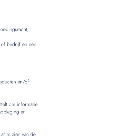
roepingsrecht;
 of bedrijf en een
roducten en/of
telt om informatie
aadpleging en
af te zien van de