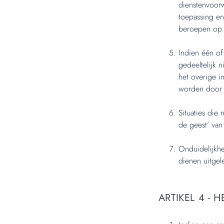
dienstenvoorw
toepassing en
beroepen op d
Indien één o
gedeeltelijk 
het overige i
worden door e
Situaties die
de geest’ va
Onduidelijkh
dienen uitgel
ARTIKEL 4 - 