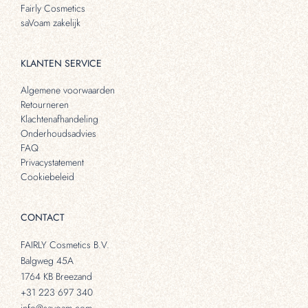
Fairly Cosmetics
saVoam zakelijk
KLANTEN SERVICE
Algemene voorwaarden
Retourneren
Klachtenafhandeling
Onderhoudsadvies
FAQ
Privacystatement
Cookiebeleid
CONTACT
FAIRLY Cosmetics B.V.
Balgweg 45A
1764 KB Breezand
+31 223 697 340
info@savoam.com