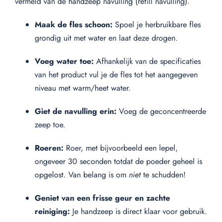
vermeld van de handzeep navulling (refill navulling).
Maak de fles schoon:
Spoel je herbruikbare fles
grondig uit met water en laat deze drogen.
Voeg water toe:
Afhankelijk van de specificaties
van het product vul je de fles tot het aangegeven
niveau met warm/heet water.
Giet de navulling erin:
Voeg de geconcentreerde
zeep toe.
Roeren:
Roer, met bijvoorbeeld een lepel,
ongeveer 30 seconden totdat de poeder geheel is
opgelost. Van belang is om
niet
te schudden!
Geniet van een frisse geur en zachte
reiniging:
Je handzeep is direct klaar voor gebruik.