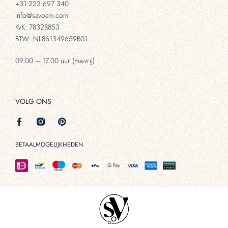
+31 223 697 340
info@savoam.com
KvK: 78328853
BTW: NL861349659B01
09.00 – 17.00 uur (ma-vrij)
VOLG ONS
BETAALMOGELIJKHEDEN