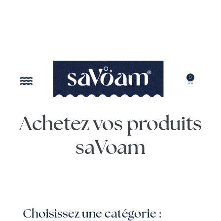
0
NOTRE MISSION
Achetez vos produits
saVoam
Choisissez une catégorie :