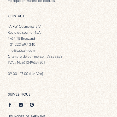
Politique en matière de cookies
CONTACT
FAIRLY Cosmetics B.V.
Route du soufflet 45A
1764 KB Breezand
+31 223 697 340
info@savoam.com
Chambre de commerce : 78328853
TVA : NL861349659B01
09.00 - 17.00 (Lun-Ven)
SUIVEZ-NOUS
LES MODES DE PAIEMENT