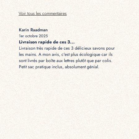
Voir tous les commentaires
Karin Raadman
Naomi va
1er octobre 2025
30 septem
Livraison rapide de ces 3...
Service r
Livraison très rapide de ces 3 délicieux savons pour
Service ra
les mains. A mon avis, c'est plus écologique car ils
sont livrés par boîte aux lettres plutôt que par colis.
Petit sac pratique inclus, absolument génial.