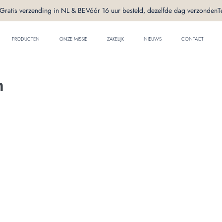
Gratis verzending in NL & BE
Vóór 16 uur besteld, dezelfde dag verzonden
T
PRODUCTEN
ONZE MISSIE
ZAKELIJK
NIEUWS
CONTACT
n