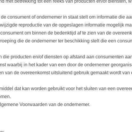
 met betrekking tot een reeks van producten en/of diensten, wa
 de consument of ondernemer in staat stelt om informatie die aan
wijzigde reproductie van de opgeslagen informatie mogelijk ma
 consument om binnen de bedenktijd af te zien van de overeenk
roeping die de ondernemer ter beschikking stelt die een consu
on die producten en/of diensten op afstand aan consumenten aan
t waarbij in het kader van een door de ondernemer georganis
uiten van de overeenkomst uitsluitend gebruik gemaakt wordt va
middel dat kan worden gebruikt voor het sluiten van een over
komen.
lgemene Voorwaarden van de ondernemer.