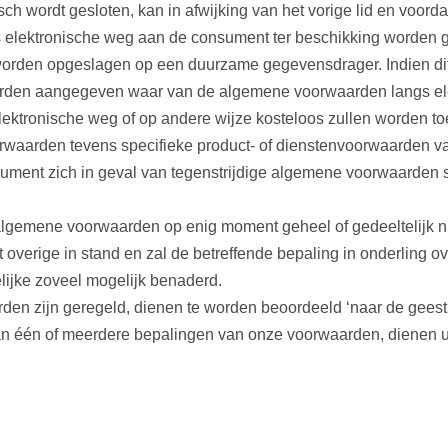
ch wordt gesloten, kan in afwijking van het vorige lid en voord
elektronische weg aan de consument ter beschikking worden g
den opgeslagen op een duurzame gegevensdrager. Indien dit red
worden aangegeven waar van de algemene voorwaarden langs e
lektronische weg of op andere wijze kosteloos zullen worden 
waarden tevens specifieke product- of dienstenvoorwaarden van
ment zich in geval van tegenstrijdige algemene voorwaarden s
gemene voorwaarden op enig moment geheel of gedeeltelijk nieti
verige in stand en zal de betreffende bepaling in onderling 
lijke zoveel mogelijk benaderd.
arden zijn geregeld, dienen te worden beoordeeld ‘naar de gee
van één of meerdere bepalingen van onze voorwaarden, dienen u