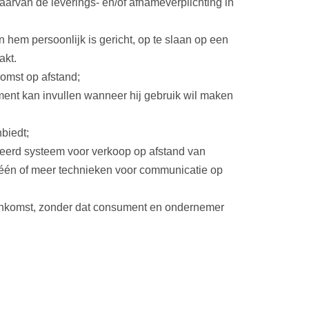
arvan de leverings- en/of afnameverplichting in
 hem persoonlijk is gericht, op te slaan op een
akt.
omst op afstand;
ment kan invullen wanneer hij gebruik wil maken
biedt;
eerd systeem voor verkoop op afstand van
n één of meer technieken voor communicatie op
eenkomst, zonder dat consument en ondernemer