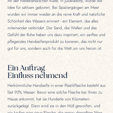
An der niederländischen Küste, in Julianadorp, wurde die
Idee für saVoam geboren. Bei Spaziergängen am Meer
wurden wir immer wieder an die reine Kraft und natürliche
Schönheit des Wassers erinnert - ein Element, das alles
miteinander verbindet. Der Sand, die Wellen und das
Gefühl der Ruhe haben uns dazu inspiriert, ein sanftes und
pflegendes Handseifenprodukt zu kreieren, das nicht nur
gut für uns, sondern auch für die Welt um uns herum ist.
Ein Auftrag
Einfluss nehmend
Herkömmliche Handseife in einer Plastikflasche besteht aus
fast 90% Wasser. Bevor eine solche Flasche bei Ihnen zu
Hause ankommt, hat sie Hunderte von Kilometern
zurückgelegt. Dann wird sie in den Müll geworfen, und
wir kaufen eine neue Flasche, die genau denselben Weg