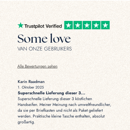
Some love
VAN ONZE GEBRUIKERS
Alle Bewertungen sehen
Karin Raadman
Naomi va
1. Oktober 2025
30. Septe
Superschnelle Lieferung dieser 3...
Schnelle
Superschnelle Lieferung dieser 3 köstlichen
Schneller
Handseifen. Meiner Meinung nach umweltfreundlicher,
da sie per Briefkasten und nicht als Paket geliefert
werden. Praktische kleine Tasche enthalten, absolut
großartig.