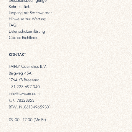
Geschäftsbedingungen
Kehrt zurück
Umgang mit Beschwerden
Hinweise zur Wartung
FAQ
Datenschutzerklärung
Cookie-Richtlinie
KONTAKT
FAIRLY Cosmetics B.V.
Balgweg 45A
1764 KB Breezand
+31 223 697 340
info@savoam.com
KvK: 78328853
BTW: NL861349659B01
09:00 - 17:00 (Mo-Fr)