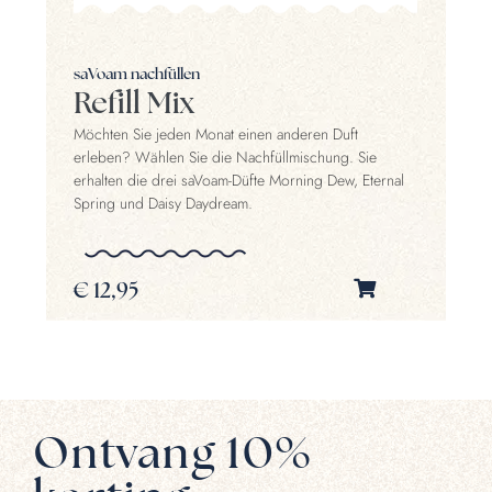
saVoam nachfüllen
sa
Refill Mix
R
Möchten Sie jeden Monat einen anderen Duft
Ei
erleben? Wählen Sie die Nachfüllmischung. Sie
Tr
erhalten die drei saVoam-Düfte Morning Dew, Eternal
Um
Spring und Daisy Daydream.
€
€
12,95
Ontvang 10%