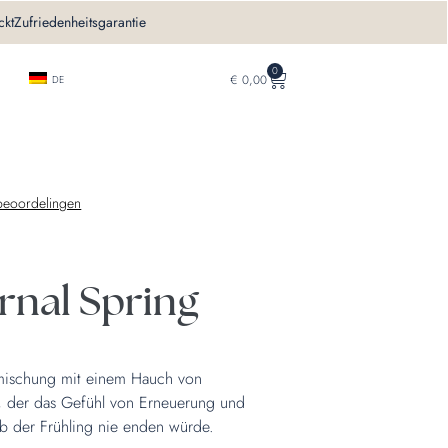
ckt
Zufriedenheitsgarantie
0
€
0,00
DE
 beoordelingen
ernal Spring
nmischung mit einem Hauch von
t, der das Gefühl von Erneuerung und
s ob der Frühling nie enden würde.