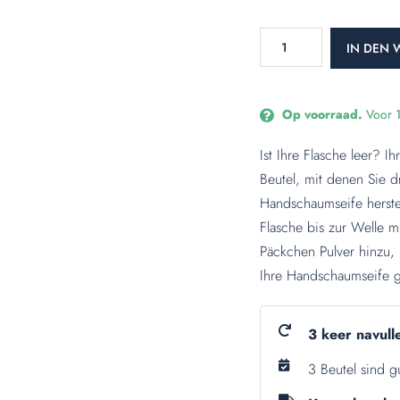
IN DEN 
Op voorraad.
Voor 
Ist Ihre Flasche leer? I
Beutel, mit denen Sie d
Handschaumseife herstel
Flasche bis zur Welle 
Päckchen Pulver hinzu,
Ihre Handschaumseife g
3 keer navul
3 Beutel sind g