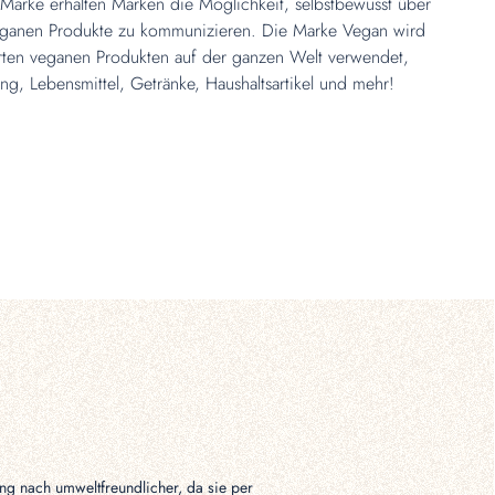
Marke erhalten Marken die Möglichkeit, selbstbewusst über
veganen Produkte zu kommunizieren. Die Marke Vegan wird
erten veganen Produkten auf der ganzen Welt verwendet,
ng, Lebensmittel, Getränke, Haushaltsartikel und mehr!
Naomi van Dreven
30. September 2025
Schneller und guter Servi
ng nach umweltfreundlicher, da sie per
Schneller und guter Service