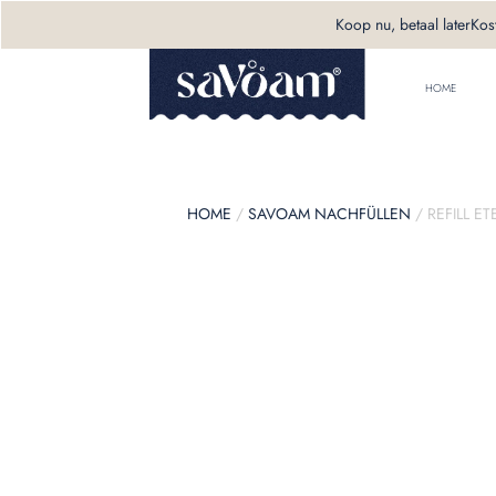
Koop nu, betaal later
Kos
HOME
HOME
/
SAVOAM NACHFÜLLEN
/ REFILL E