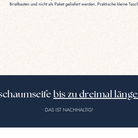
Briefkasten und nicht als Paket geliefert werden. Praktische kleine Tasc
dschaumseife
bis zu dreimal länge
• DAS IST NACHHALTIG! •