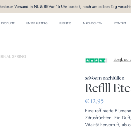
tenloser Versand in NL & BE
Vor 16 Uhr bestellt, noch am selben Tag verschi
PRODUKTE
UNSER AUFTRAG
BUSINESS
NACHRICHTEN
KONTAKT
TERNAL SPRING
Bekijk de
saVoam nachfüllen
Refill Et
€
12,95
Eine raffinierte Blume
Zitrusfrüchten. Ein Duf
Vitalität hervorruft, al