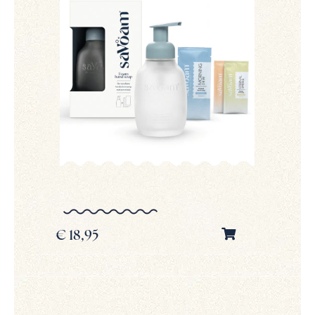
€
18,95
€
1